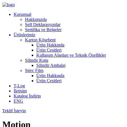
Kurumsal
Hakkımızda
Self Deklarasyonlar
Sertifika ve Belgeler
Ürünlerimiz
Karton Köşebent
Ürün Hakkında
Ürün Çeşitleri
Kullanım Alanları ve Teknik Özellikler
Silindir Kutu
Silindir Ambalaj
Streç Film
Ürün Hakkında
Ürün Çeşitleri
T-Log
İletişim
Katalog İndirin
ENG
Teklif İsteyin
Motion