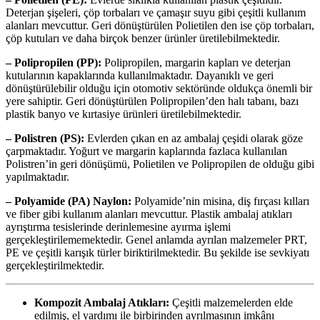
Deterjan şişeleri, çöp torbaları ve çamaşır suyu gibi çeşitli kullanım
alanları mevcuttur. Geri dönüştürülen Polietilen den ise çöp torbaları,
çöp kutuları ve daha birçok benzer ürünler üretilebilmektedir.
– Polipropilen (PP):
Polipropilen, margarin kapları ve deterjan
kutularının kapaklarında kullanılmaktadır. Dayanıklı ve geri
dönüştürülebilir olduğu için otomotiv sektöründe oldukça önemli bir
yere sahiptir. Geri dönüştürülen Polipropilen’den halı tabanı, bazı
plastik banyo ve kırtasiye ürünleri üretilebilmektedir.
– Polistren (PS):
Evlerden çıkan en az ambalaj çeşidi olarak göze
çarpmaktadır. Yoğurt ve margarin kaplarında fazlaca kullanılan
Polistren’in geri dönüşümü, Polietilen ve Polipropilen de olduğu gibi
yapılmaktadır.
– Polyamide (PA) Naylon:
Polyamide’nin misina, diş fırçası kılları
ve fiber gibi kullanım alanları mevcuttur. Plastik ambalaj atıkları
ayrıştırma tesislerinde derinlemesine ayırma işlemi
gerçekleştirilememektedir. Genel anlamda ayrılan malzemeler PRT,
PE ve çeşitli karışık türler biriktirilmektedir. Bu şekilde ise sevkiyatı
gerçekleştirilmektedir.
Kompozit Ambalaj Atıkları:
Çeşitli malzemelerden elde
edilmiş, el yardımı ile birbirinden ayrılmasının imkânı