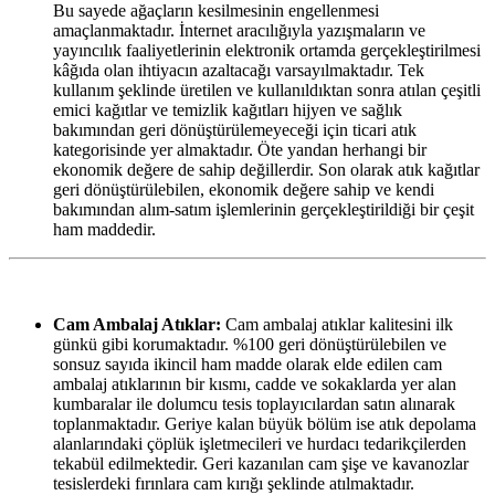
Bu sayede ağaçların kesilmesinin engellenmesi
amaçlanmaktadır. İnternet aracılığıyla yazışmaların ve
yayıncılık faaliyetlerinin elektronik ortamda gerçekleştirilmesi
kâğıda olan ihtiyacın azaltacağı varsayılmaktadır. Tek
kullanım şeklinde üretilen ve kullanıldıktan sonra atılan çeşitli
emici kağıtlar ve temizlik kağıtları hijyen ve sağlık
bakımından geri dönüştürülemeyeceği için ticari atık
kategorisinde yer almaktadır. Öte yandan herhangi bir
ekonomik değere de sahip değillerdir. Son olarak atık kağıtlar
geri dönüştürülebilen, ekonomik değere sahip ve kendi
bakımından alım-satım işlemlerinin gerçekleştirildiği bir çeşit
ham maddedir.
Cam Ambalaj Atıklar:
Cam ambalaj atıklar kalitesini ilk
günkü gibi korumaktadır. %100 geri dönüştürülebilen ve
sonsuz sayıda ikincil ham madde olarak elde edilen cam
ambalaj atıklarının bir kısmı, cadde ve sokaklarda yer alan
kumbaralar ile dolumcu tesis toplayıcılardan satın alınarak
toplanmaktadır. Geriye kalan büyük bölüm ise atık depolama
alanlarındaki çöplük işletmecileri ve hurdacı tedarikçilerden
tekabül edilmektedir. Geri kazanılan cam şişe ve kavanozlar
tesislerdeki fırınlara cam kırığı şeklinde atılmaktadır.