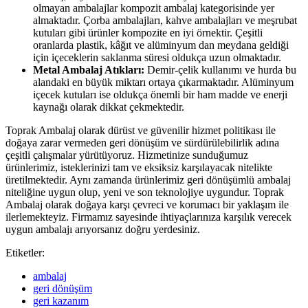
olmayan ambalajlar kompozit ambalaj kategorisinde yer
almaktadır. Çorba ambalajları, kahve ambalajları ve meşrubat
kutuları gibi ürünler kompozite en iyi örnektir. Çeşitli
oranlarda plastik, kâğıt ve alüminyum dan meydana geldiği
için içeceklerin saklanma süresi oldukça uzun olmaktadır.
Metal Ambalaj Atıkları:
Demir-çelik kullanımı ve hurda bu
alandaki en büyük miktarı ortaya çıkarmaktadır. Alüminyum
içecek kutuları ise oldukça önemli bir ham madde ve enerji
kaynağı olarak dikkat çekmektedir.
Toprak Ambalaj olarak dürüst ve güvenilir hizmet politikası ile
doğaya zarar vermeden geri dönüşüm ve sürdürülebilirlik adına
çeşitli çalışmalar yürütüyoruz. Hizmetinize sunduğumuz
ürünlerimiz, isteklerinizi tam ve eksiksiz karşılayacak nitelikte
üretilmektedir. Aynı zamanda ürünlerimiz geri dönüşümlü ambalaj
niteliğine uygun olup, yeni ve son teknolojiye uygundur. Toprak
Ambalaj olarak doğaya karşı çevreci ve korumacı bir yaklaşım ile
ilerlemekteyiz. Firmamız sayesinde ihtiyaçlarınıza karşılık verecek
uygun ambalajı arıyorsanız doğru yerdesiniz.
Etiketler:
ambalaj
geri dönüşüm
geri kazanım