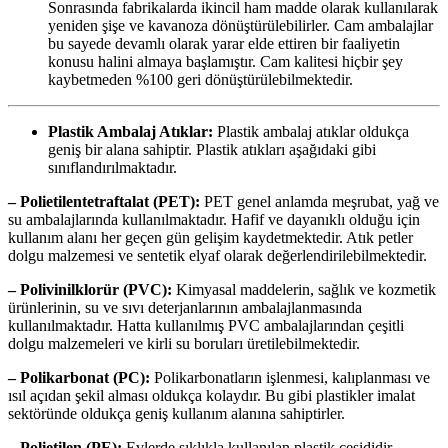
Sonrasında fabrikalarda ikincil ham madde olarak kullanılarak
yeniden şişe ve kavanoza dönüştürülebilirler. Cam ambalajlar
bu sayede devamlı olarak yarar elde ettiren bir faaliyetin
konusu halini almaya başlamıştır. Cam kalitesi hiçbir şey
kaybetmeden %100 geri dönüştürülebilmektedir.
Plastik Ambalaj Atıklar:
Plastik ambalaj atıklar oldukça
geniş bir alana sahiptir. Plastik atıkları aşağıdaki gibi
sınıflandırılmaktadır.
– Polietilentetraftalat (PET):
PET genel anlamda meşrubat, yağ ve
su ambalajlarında kullanılmaktadır. Hafif ve dayanıklı olduğu için
kullanım alanı her geçen gün gelişim kaydetmektedir. Atık petler
dolgu malzemesi ve sentetik elyaf olarak değerlendirilebilmektedir.
– Polivinilklorür (PVC):
Kimyasal maddelerin, sağlık ve kozmetik
ürünlerinin, su ve sıvı deterjanlarının ambalajlanmasında
kullanılmaktadır. Hatta kullanılmış PVC ambalajlarından çeşitli
dolgu malzemeleri ve kirli su boruları üretilebilmektedir.
– Polikarbonat (PC):
Polikarbonatların işlenmesi, kalıplanması ve
ısıl açıdan şekil alması oldukça kolaydır. Bu gibi plastikler imalat
sektöründe oldukça geniş kullanım alanına sahiptirler.
– Polietilen (PE):
Evlerde sıklıkla kullanılan plastik çeşididir.