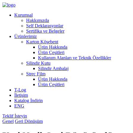
Kurumsal
Hakkımızda
Self Deklarasyonlar
Sertifika ve Belgeler
Ürünlerimiz
Karton Köşebent
Ürün Hakkında
Ürün Çeşitleri
Kullanım Alanları ve Teknik Özellikler
Silindir Kutu
Silindir Ambalaj
Streç Film
Ürün Hakkında
Ürün Çeşitleri
T-Log
İletişim
Katalog İndirin
ENG
Teklif İsteyin
Genel
Geri Dönüşüm