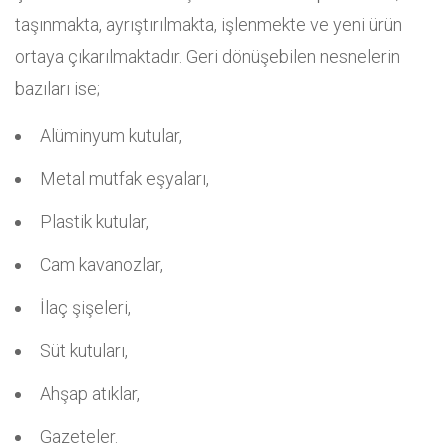
taşınmakta, ayrıştırılmakta, işlenmekte ve yeni ürün
ortaya çıkarılmaktadır. Geri dönüşebilen nesnelerin
bazıları ise;
Alüminyum kutular,
Metal mutfak eşyaları,
Plastik kutular,
Cam kavanozlar,
İlaç şişeleri,
Süt kutuları,
Ahşap atıklar,
Gazeteler.