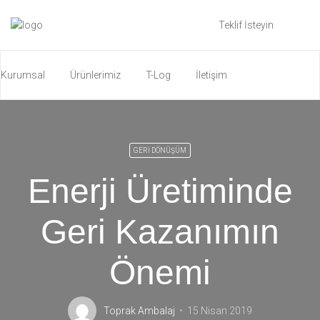
Teklif İsteyin
Kurumsal
Ürünlerimiz
T-Log
İletişim
Katalog İndirin
ENG
GERI DÖNÜŞÜM
Enerji Üretiminde
Geri Kazanımın
Önemi
Toprak Ambalaj
15 Nisan 2019